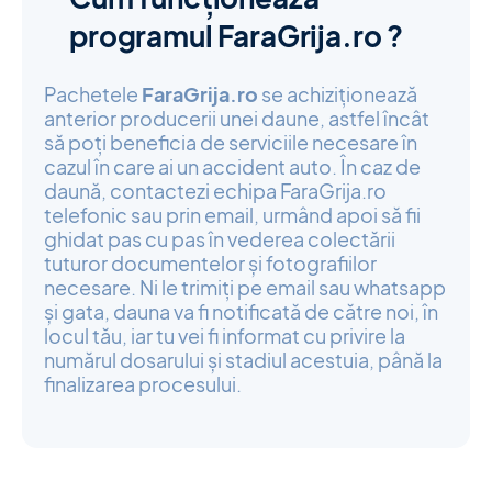
programul FaraGrija.ro ?
Pachetele
FaraGrija.ro
se achiziționează
anterior producerii unei daune, astfel încât
să poți beneficia de serviciile necesare în
cazul în care ai un accident auto. În caz de
daună, contactezi echipa FaraGrija.ro
telefonic sau prin email, urmând apoi să fii
ghidat pas cu pas în vederea colectării
tuturor documentelor și fotografiilor
necesare. Ni le trimiți pe email sau whatsapp
și gata, dauna va fi notificată de către noi, în
locul tău, iar tu vei fi informat cu privire la
numărul dosarului și stadiul acestuia, până la
finalizarea procesului.