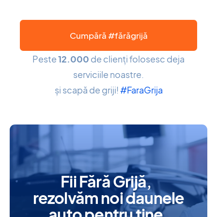
Cumpără #fărăgrijă
Peste
12.000
de clienți folosesc deja
serviciile noastre.
și scapă de griji!
#FaraGrija
Fii Fără Grijă,
rezolvăm noi daunele
auto pentru tine.