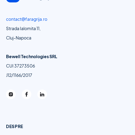
contact@faragrija.ro
Strada Ialomita 11,
Cluj-Napoca
Bewell Technologies SRL
CUI 37273506
J12/1166/2017
DESPRE