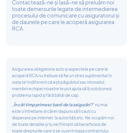
Contactează-ne și lasă-ne să preluăm noi
toate demersurile legate de intermedierea
procesului de comunicare cu asiguratorul și
de daunele pe care le acoperă asigurarea
RCA.
Asigurarea obligatorie auto și aspectele pe care le
acoperă RCA nu trebuie să fie un stres suplimentar în
viața ta! Indiferent că ești păgubitul sau vinovatul,
membrii echipei noastre te pot ajuta să îți soluționezi
problema rapid și fără bătăi de cap.
„
În cât timp primesc banii de la asigurări?
” nu mai
este o întrebare al cărei răspuns să îl cauți cu
disperare pe internet, la autorități etc. Ne ocupăm noi
de toate detaliile și tu vei fi liniștit să beneficiezi de
toate drepturile care ți se cuvin în baza contractului