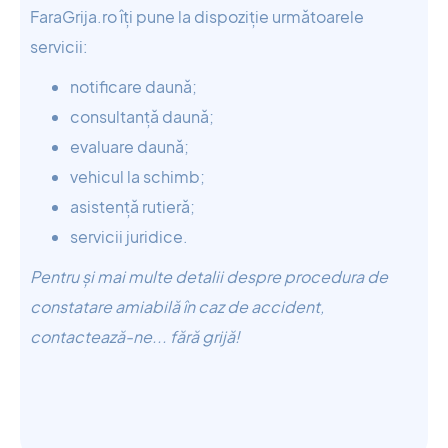
FaraGrija.ro îți pune la dispoziție următoarele
servicii:
notificare daună;
consultanță daună;
evaluare daună;
vehicul la schimb;
asistență rutieră;
servicii juridice.
Pentru și mai multe detalii despre procedura de
constatare amiabilă în caz de accident,
contactează-ne... fără grijă!