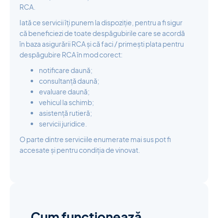
RCA.
Iată ce servicii îți punem la dispoziție, pentru a fi sigur
că beneficiezi de toate despăgubirile care se acordă
în baza asigurării RCA și că faci / primești plata pentru
despăgubire RCA în mod corect:
notificare daună;
consultanță daună;
evaluare daună;
vehicul la schimb;
asistență rutieră;
servicii juridice.
O parte dintre serviciile enumerate mai sus pot fi
accesate și pentru condiția de vinovat.
Cum funcționează