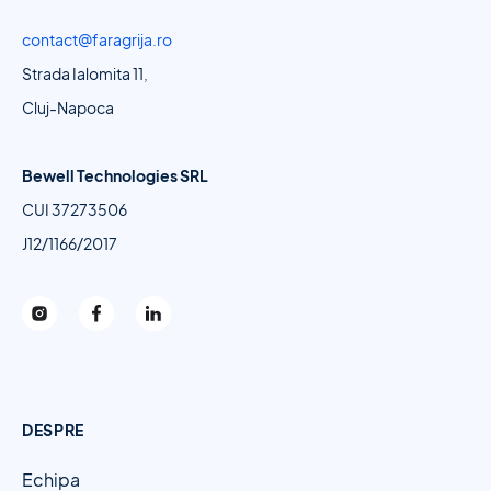
contact@faragrija.ro
Strada Ialomita 11,
Cluj-Napoca
Bewell Technologies SRL
CUI 37273506
J12/1166/2017
DESPRE
Echipa