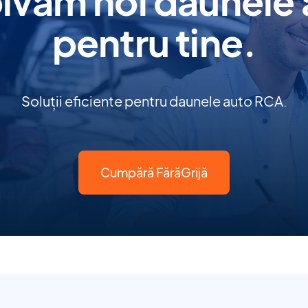
lvăm noi daunele
pentru tine.
Soluții eficiente pentru daunele auto RCA.
Cumpără FărăGrijă