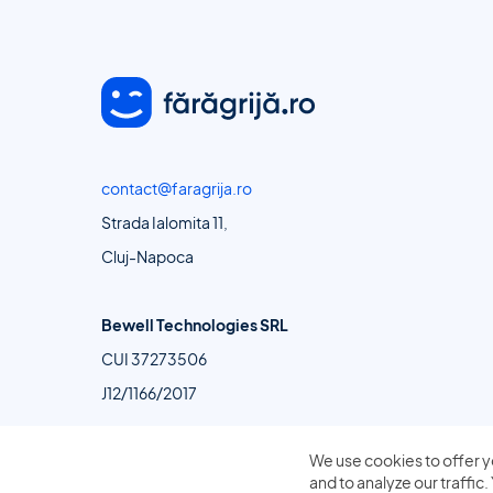
contact@faragrija.ro
Strada Ialomita 11,
Cluj-Napoca
Bewell Technologies SRL
CUI 37273506
J12/1166/2017