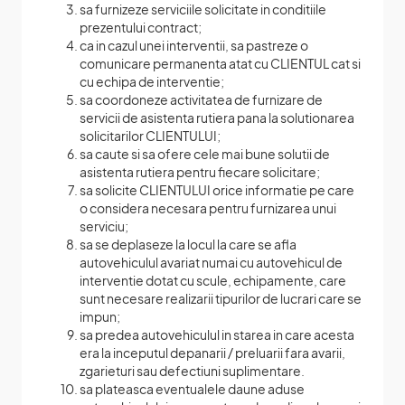
sa furnizeze serviciile solicitate in conditiile
prezentului contract;
ca in cazul unei interventii, sa pastreze o
comunicare permanenta atat cu CLIENTUL cat si
cu echipa de interventie;
sa coordoneze activitatea de furnizare de
servicii de asistenta rutiera pana la solutionarea
solicitarilor CLIENTULUI;
sa caute si sa ofere cele mai bune solutii de
asistenta rutiera pentru fiecare solicitare;
sa solicite CLIENTULUI orice informatie pe care
o considera necesara pentru furnizarea unui
serviciu;
sa se deplaseze la locul la care se afla
autovehiculul avariat numai cu autovehicul de
interventie dotat cu scule, echipamente, care
sunt necesare realizarii tipurilor de lucrari care se
impun;
sa predea autovehiculul in starea in care acesta
era la inceputul depanarii / preluarii fara avarii,
zgarieturi sau defectiuni suplimentare.
sa plateasca eventualele daune aduse