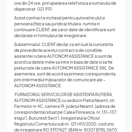
ore din 24 ore, prin apelarea telefonica a numarului de
dispecerat: 021.9111
Acest contract e incheiat pentru autovehiculul si
persoana (fizica sau juridica) titulara, numita in
continuare CLIENT, ale caror date de identificare sunt
declarate in formularul de inregistrare.
Subsemnatul, CLIENT declar ca am luat la cunostinta
de prevederile acestui contract si de conditiile
asistentei rutiere AUTONOM ASSISTANCE si sunt de
acord ca datele mele sa intre in baza de date si sa fie
prelucrate de catre AUTONOM ASSISTANCE SRL. De
asemenea, sunt de acord sa primesc corespondenta,
prin intermediul mijloacelor de comunicare ale –
AUTONOM ASSISTANCE.
FURNIZORUL SERVICIILOR DE ASISTENTA RUTIERA,
AUTONOM ASSISTANCE cu sediul in Piatra Neamt, str.
Fermelor nr 4C, camera 19, judetul Neamt, (adresa de
corespondenta) situat pe Calea Floreasca, nr. 131-137,
etajul 1, Bucuresti Sect 1, inregistrata la Oficiul
Registrului Comertului sub nr. J27/411/2020, cod unic
de inregistrare RO 39117627, IBAN nr. RO07 BTRL 0670