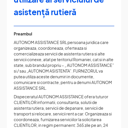
asistență rutieră
Preambul
AUTONOM ASSISTANCE SRL persoana juridica care
organizeaza, coordoneaza, oferteaza si
comercializeaza servicii de asistenta rutiera si alte
servicii conexe, atat pe teritoriul Romaniei, cat si in alte
state, sub brandul propriu – „ AUTONOM ASSISTANCE”
si / sau „AUTONOM ASISTENTA”. FURNIZORUL va
putea utiliza aceste denumiri in documente,
comunicare si contracte, pentru a denumi AUTONOM
ASSISTANCE SRL.
Dispeceratul AUTONOM ASSISTANCE ofera tuturor
CLIENTILOR informatii, consultanta, solutii de
asistenta rutiera, servicii de depanare, servicii de
transport si relocare, servicii rent a car. Organizeaza si
coordoneaza, furnizarea serviciilor la solicitarea
CLIENTILOR, in regim permanent: 365 zile pe an, 24