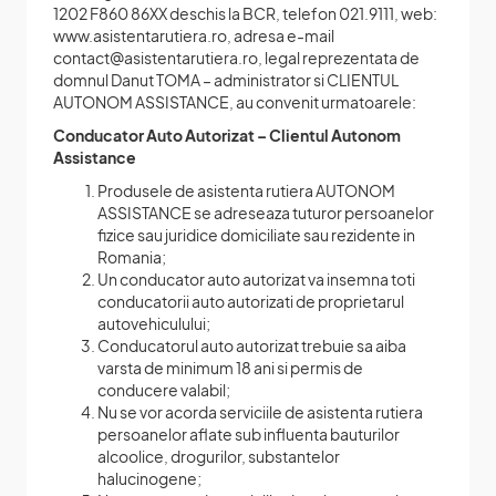
1202 F860 86XX deschis la BCR, telefon 021.9111, web:
www.asistentarutiera.ro, adresa e-mail
contact@asistentarutiera.ro, legal reprezentata de
domnul Danut TOMA – administrator si CLIENTUL
AUTONOM ASSISTANCE, au convenit urmatoarele:
Conducator Auto Autorizat – Clientul Autonom
Assistance
Produsele de asistenta rutiera AUTONOM
ASSISTANCE se adreseaza tuturor persoanelor
fizice sau juridice domiciliate sau rezidente in
Romania;
Un conducator auto autorizat va insemna toti
conducatorii auto autorizati de proprietarul
autovehiculului;
Conducatorul auto autorizat trebuie sa aiba
varsta de minimum 18 ani si permis de
conducere valabil;
Nu se vor acorda serviciile de asistenta rutiera
persoanelor aflate sub influenta bauturilor
alcoolice, drogurilor, substantelor
halucinogene;