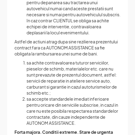
pentru depanarea sau tractarea unui
autovehicul numai cand aceste prestatii sunt
necesare si numai pentru autovehiculul subscris.
In caz contrar CLIENTUL se obliga sa achite
echipei de interventie, contravaloarea
deplasarii la locul evenimentului.
Astfel de actiuni atrag dupa sine rezilierea prezentului
contract fara ca AUTONOM ASSISTANCE sa fie
obligata la rambursarea unei sume de bani.
sa achite contravaloarea tuturor serviciilor,
pieselor de schimb, materialelor etc. care nu
sunt prevazute de prezentul document, astfel:
servicii de reparatie in ateliere service auto,
carburant si garantie in cazul autoturismelor de
schimb etc.;
sa accepte standardele imediat inferioare
pentru oricare din serviciile subscrise, in cazul in
care nu este posibila respectarea standardelor
contractate, din cauze independente de
AUTONOM ASSISTANCE.
Forta majora. Conditii extreme. Stare de urgenta