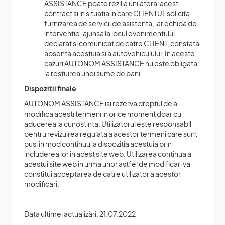
ASSISTANCE poate rezilia unilateral acest
contract si in situatia in care CLIENTUL solicita
furnizarea de servicii de asistenta, iar echipa de
interventie, ajunsa la locul evenimentului
declarat si comunicat de catre CLIENT, constata
absenta acestuia si a autovehiculului. In aceste
cazuri AUTONOM ASSISTANCE nu este obligata
la restuirea unei sume de bani
Dispozitii finale
AUTONOM ASSISTANCE isi rezerva dreptul de a
modifica acesti termeni in orice moment doar cu
aducerea la cunostinta. Utilizatorul este responsabil
pentru revizuirea regulata a acestor termeni care sunt
pusi in mod continuu la dispozitia acestuia prin
includerea lor in acest site web. Utilizarea continua a
acestui site web in urma unor astfel de modificari va
constitui acceptarea de catre utilizator a acestor
modificari.
Data ultimei actualizări: 21.07.2022