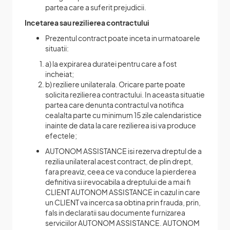
partea care a suferit prejudicii.
Incetarea sau rezilierea contractului
Prezentul contract poate inceta in urmatoarele
situatii:
a) la expirarea duratei pentru care a fost
incheiat;
b) reziliere unilaterala. Oricare parte poate
solicita rezilierea contractului. In aceasta situatie
partea care denunta contractul va notifica
cealalta parte cu minimum 15 zile calendaristice
inainte de data la care rezilierea isi va produce
efectele;
AUTONOM ASSISTANCE isi rezerva dreptul de a
rezilia unilateral acest contract, de plin drept,
fara preaviz, ceea ce va conduce la pierderea
definitiva si irevocabila a dreptului de a mai fi
CLIENT AUTONOM ASSISTANCE in cazul in care
un CLIENT va incerca sa obtina prin frauda, prin,
fals in declaratii sau documente furnizarea
serviciilor AUTONOM ASSISTANCE. AUTONOM