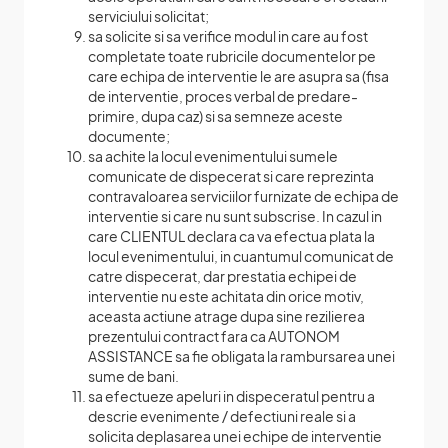
serviciului solicitat;
sa solicite si sa verifice modul in care au fost
completate toate rubricile documentelor pe
care echipa de interventie le are asupra sa (fisa
de interventie, proces verbal de predare-
primire, dupa caz) si sa semneze aceste
documente;
sa achite la locul evenimentului sumele
comunicate de dispecerat si care reprezinta
contravaloarea serviciilor furnizate de echipa de
interventie si care nu sunt subscrise. In cazul in
care CLIENTUL declara ca va efectua plata la
locul evenimentului, in cuantumul comunicat de
catre dispecerat, dar prestatia echipei de
interventie nu este achitata din orice motiv,
aceasta actiune atrage dupa sine rezilierea
prezentului contract fara ca AUTONOM
ASSISTANCE sa fie obligata la rambursarea unei
sume de bani.
sa efectueze apeluri in dispeceratul pentru a
descrie evenimente / defectiuni reale si a
solicita deplasarea unei echipe de interventie