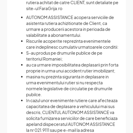
rutiera achitat de catre CLIENT, sunt detaliate pe
site-ul FaraGrija.ro
AUTONOM ASSISTANCE acopera serviciile de
asistenta rutiera achizitionate de Client, ca
urmare a producerii acestora in perioada de
valabilitate a abonamentului.
Riscurile acoperite reprezinta evenimentele
care indeplinesc cumulativ urmatoarele conditii:
S-au produs pe drumurile publice de pe
teritoriul Romaniei;
au ca urmare imposibilitatea deplasarii prin forta
proprie in urma unui accident rutier imobilizant;
masina nu prezinta siguranta in deplasare in
urma evenimentului rutier si nu respecta
normele legislative de circulatie pe drumurile
pubilce.
In cazul unor evenimente rutiere care afecteaza
capacitatea de deplasare a vehiculului mai sus
descris, CLIENTUL AUTONOM ASSISTANCE va
solicita furnizarea serviciilor de care beneficiaza
apeland dispeceratul AUTONOM ASSISTANCE
la nr 021.9111 sau pe e-mail la adresa