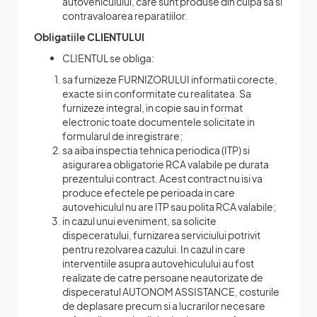
autovehiculului, care sunt produse din culpa sa si
contravaloarea reparatiilor.
Obligatiile CLIENTULUI
CLIENTUL se obliga:
sa furnizeze FURNIZORULUI informatii corecte,
exacte si in conformitate cu realitatea. Sa
furnizeze integral, in copie sau in format
electronic toate documentele solicitate in
formularul de inregistrare;
sa aiba inspectia tehnica periodica (ITP) si
asigurarea obligatorie RCA valabile pe durata
prezentului contract. Acest contract nu isi va
produce efectele pe perioada in care
autovehiculul nu are ITP sau polita RCA valabile;
in cazul unui eveniment, sa solicite
dispeceratului, furnizarea serviciului potrivit
pentru rezolvarea cazului. In cazul in care
interventiile asupra autovehiculului au fost
realizate de catre persoane neautorizate de
dispeceratul AUTONOM ASSISTANCE, costurile
de deplasare precum si a lucrarilor necesare