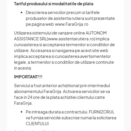
Tariful produsului si modalitatile de plata
Descrierea serviciilor precum si tarifele
produselor de asistenta rutiera sunt prezentate
pe pagina web www.FaraGrija.ro
Utilizarea sistemului de vanzare online AUTONOM
ASSISTANCE SRL(www.asistentarutiera.ro) implica
cunoasterea si acceptarea termenilor si conditiilor de
utilizare. Accesarea si navigarea pe acest site web
implica acceptarea si cunoasterea avertismentelor
legale, a termenilor si conditiilor de utilizare continute
in acesta.
IMPORTANT!!!
Serviciul a fost anterior achizitionat prin intermediul
abonamentului FaraGrija. Activarea serviciilor se va
face in 24 ore de la plata achizitiei clientului catre
FaraGrija.
Pe intreaga durata a contractului, FURNIZORUL
va furniza serviciile subscrise numai la solicitarea
CLIENTULUI