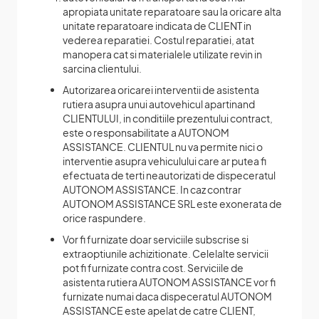
apropiata unitate reparatoare sau la oricare alta
unitate reparatoare indicata de CLIENT in
vederea reparatiei. Costul reparatiei, atat
manopera cat si materialele utilizate revin in
sarcina clientului.
Autorizarea oricarei interventii de asistenta
rutiera asupra unui autovehicul apartinand
CLIENTULUI, in conditiile prezentului contract,
este o responsabilitate a AUTONOM
ASSISTANCE. CLIENTUL nu va permite nici o
interventie asupra vehiculului care ar putea fi
efectuata de terti neautorizati de dispeceratul
AUTONOM ASSISTANCE. In caz contrar
AUTONOM ASSISTANCE SRL este exonerata de
orice raspundere.
Vor fi furnizate doar serviciile subscrise si
extraoptiunile achizitionate. Celelalte servicii
pot fi furnizate contra cost. Serviciile de
asistenta rutiera AUTONOM ASSISTANCE vor fi
furnizate numai daca dispeceratul AUTONOM
ASSISTANCE este apelat de catre CLIENT,