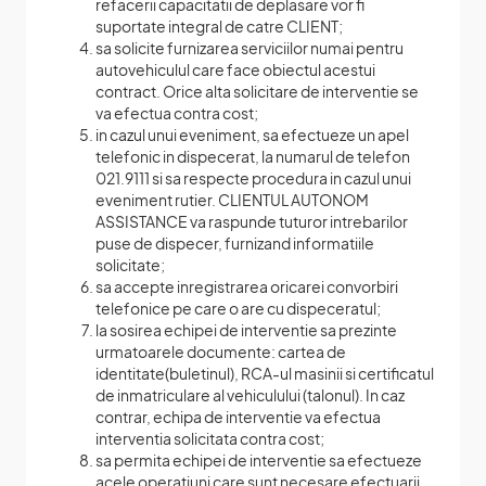
refacerii capacitatii de deplasare vor fi
suportate integral de catre CLIENT;
sa solicite furnizarea serviciilor numai pentru
autovehiculul care face obiectul acestui
contract. Orice alta solicitare de interventie se
va efectua contra cost;
in cazul unui eveniment, sa efectueze un apel
telefonic in dispecerat, la numarul de telefon
021.9111 si sa respecte procedura in cazul unui
eveniment rutier. CLIENTUL AUTONOM
ASSISTANCE va raspunde tuturor intrebarilor
puse de dispecer, furnizand informatiile
solicitate;
sa accepte inregistrarea oricarei convorbiri
telefonice pe care o are cu dispeceratul;
la sosirea echipei de interventie sa prezinte
urmatoarele documente: cartea de
identitate(buletinul), RCA-ul masinii si certificatul
de inmatriculare al vehiculului (talonul). In caz
contrar, echipa de interventie va efectua
interventia solicitata contra cost;
sa permita echipei de interventie sa efectueze
acele operatiuni care sunt necesare efectuarii