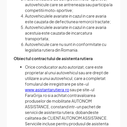
autovehicule care se antreneaza sau participa la
competitii moto-sportive;
Autovehiculele avariate in cazul in care avaria
este cauzata de defectiunea remorcii tractate;
Autovehiculele avariate in cazul in care avaria
acestuia este cauzata de incarcatura
transportata;
Autovehicule care nu sunt in conformitate cu
legislatia rutiera din Romania.
Obiectul contractului de asistenta rutiera
Orice conducator auto autorizat, care este
proprietar al unui autovehicul sau are drept de
utilizare a unui autovehicul, care a completat
fomularul de inregistrare pe site-ul
www.asistantarutiera.ro
sau pe site-ul
FaraGrija.ro si a achitat contravaloarea
produselor de mobilitate AUTONOM
ASSISTANCE, constand intr-un pachet de
servicii de asistenta rutiera, dobandeste
calitatea de CLIENT AUTONOM ASSISTANCE.
Serviciile incluse pentru produsul de asistenta