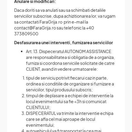
Anulare si modificari:
Daca doriti sa va anulati sau sa schimbati detaliile
serviciilor subscrise, dupa achizitionarea lor, va rugam
sa contactati FaraGrija.ro prin e-mail la
contact@FaraGrija.ro sau telefonic la +40
373809500
Desfasurarea unei interventi, furnizarea serviciilor
Art. 13. Dispeceratul AUTONOM ASSISTANCE
are responsabilitatea si obligatia de a organiza,
furniza si coordona serviciile solicitate de catre
CLIENT, avand in vedere urmatoarele:
tipul de serviciu potrivit fiecarui caz in parte,
ordinea si conditiile de organizare si furnizare a
serviciilor, tipul produsului subscris;
timpul de deplasare a echipei de interventie la
locul evenimentului sa fie <3h si comunicat
CLIENTULUI;
DISPECERATUL va trimite la interventie echipa
care se afla cel mai aproape de locul
evenimentului;
autovehiculul va fi transportat la cea mai