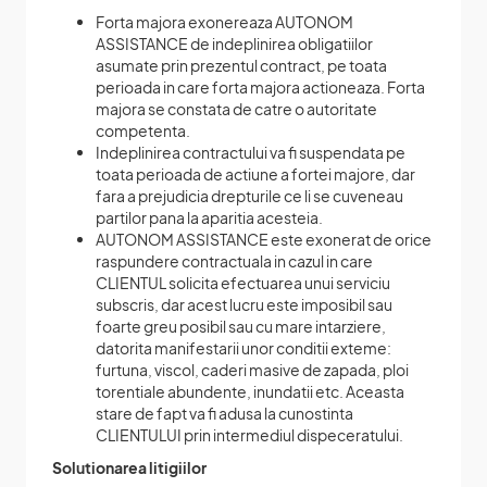
Forta majora exonereaza AUTONOM
ASSISTANCE de indeplinirea obligatiilor
asumate prin prezentul contract, pe toata
perioada in care forta majora actioneaza. Forta
majora se constata de catre o autoritate
competenta.
Indeplinirea contractului va fi suspendata pe
toata perioada de actiune a fortei majore, dar
fara a prejudicia drepturile ce li se cuveneau
partilor pana la aparitia acesteia.
AUTONOM ASSISTANCE este exonerat de orice
raspundere contractuala in cazul in care
CLIENTUL solicita efectuarea unui serviciu
subscris, dar acest lucru este imposibil sau
foarte greu posibil sau cu mare intarziere,
datorita manifestarii unor conditii exteme:
furtuna, viscol, caderi masive de zapada, ploi
torentiale abundente, inundatii etc. Aceasta
stare de fapt va fi adusa la cunostinta
CLIENTULUI prin intermediul dispeceratului.
Solutionarea litigiilor