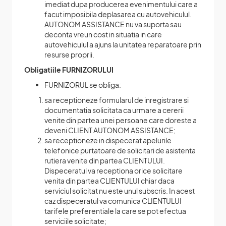
imediat dupa producerea evenimentului care a
facut imposibila deplasarea cu autovehiculul.
AUTONOM ASSISTANCE nu va suporta sau
deconta vreun cost in situatia in care
autovehiculul a ajuns la unitatea reparatoare prin
resurse proprii.
Obligatiile FURNIZORULUI
FURNIZORUL se obliga:
sa receptioneze formularul de inregistrare si
documentatia solicitata ca urmare a cererii
venite din partea unei persoane care doreste a
deveni CLIENT AUTONOM ASSISTANCE;
sa receptioneze in dispecerat apelurile
telefonice purtatoare de solicitari de asistenta
rutiera venite din partea CLIENTULUI.
Dispeceratul va receptiona orice solicitare
venita din partea CLIENTULUI chiar daca
serviciul solicitat nu este unul subscris. In acest
caz dispeceratul va comunica CLIENTULUI
tarifele preferentiale la care se pot efectua
serviciile solicitate;