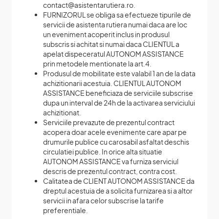
contact@asistentarutiera.ro.
FURNIZORUL se obliga sa efectueze tipurile de
servicii de asistenta rutiera numai daca are loc
un eveniment acoperit inclus in produsul
subscris si achitat si numai daca CLIENTUL a
apelat dispeceratul AUTONOM ASSISTANCE
prin metodele mentionate la art.4.
Produsul de mobilitate este valabil 1 an de la data
achizitionarii acestuia. CLIENTUL AUTONOM
ASSISTANCE beneficiaza de serviciile subscrise
dupa un interval de 24h de la activarea serviciului
achizitionat.
Serviciile prevazute de prezentul contract
acopera doar acele evenimente care apar pe
drumurile publice cu carosabil asfaltat deschis
circulatiei publice. In orice alta situatie
AUTONOM ASSISTANCE va furniza serviciul
descris de prezentul contract, contra cost.
Calitatea de CLIENT AUTONOM ASSISTANCE da
dreptul acestuia de a solicita furnizarea si a altor
servicii in afara celor subscrise la tarife
preferentiale.