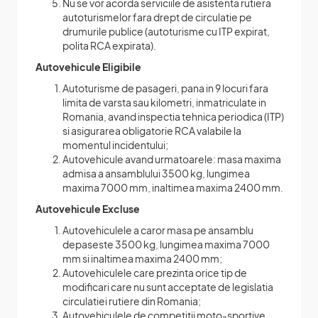
Nu se vor acorda serviciile de asistenta rutiera
autoturismelor fara drept de circulatie pe
drumurile publice (autoturisme cu ITP expirat,
polita RCA expirata).
Autovehicule Eligibile
Autoturisme de pasageri, pana in 9 locuri fara
limita de varsta sau kilometri, inmatriculate in
Romania, avand inspectia tehnica periodica (ITP)
si asigurarea obligatorie RCA valabile la
momentul incidentului;
Autovehicule avand urmatoarele: masa maxima
admisa a ansamblului 3500 kg, lungimea
maxima 7000 mm, inaltimea maxima 2400 mm.
Autovehicule Excluse
Autovehiculele a caror masa pe ansamblu
depaseste 3500 kg, lungimea maxima 7000
mm si inaltimea maxima 2400 mm;
Autovehiculele care prezinta orice tip de
modificari care nu sunt acceptate de legislatia
circulatiei rutiere din Romania;
Autovehiculele de competitii moto-sportive,