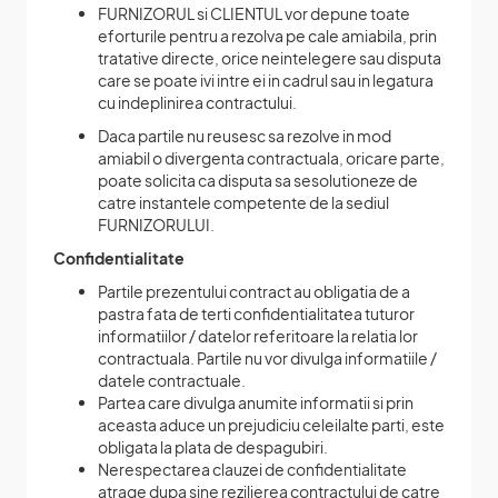
FURNIZORUL si CLIENTUL vor depune toate
eforturile pentru a rezolva pe cale amiabila, prin
tratative directe, orice neintelegere sau disputa
care se poate ivi intre ei in cadrul sau in legatura
cu indeplinirea contractului.
Daca partile nu reusesc sa rezolve in mod
amiabil o divergenta contractuala, oricare parte,
poate solicita ca disputa sa sesolutioneze de
catre instantele competente de la sediul
FURNIZORULUI.
Confidentialitate
Partile prezentului contract au obligatia de a
pastra fata de terti confidentialitatea tuturor
informatiilor / datelor referitoare la relatia lor
contractuala. Partile nu vor divulga informatiile /
datele contractuale.
Partea care divulga anumite informatii si prin
aceasta aduce un prejudiciu celeilalte parti, este
obligata la plata de despagubiri.
Nerespectarea clauzei de confidentialitate
atrage dupa sine rezilierea contractului de catre