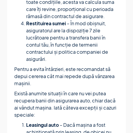
toate condițiile, acesta va calcula suma
care îți revine, proporțional cu perioada
rămasă din contractul de asigurare.
Restituirea sumei
– În mod obișnuit,
asiguratorul are la dispoziție 7 zile
lucrătoare pentru a transfera banii în
contul tău, în funcție de termenii
contractului și politica companiei de
asigurări.
Pentru a evita întârzieri, este recomandat să
depui cererea cât mai repede după vânzarea
mașinii.
Există anumite situații în care nu vei putea
recupera banii din asigurarea auto, chiar dacă
ai vândut mașina. Iată câteva excepții și cazuri
speciale:
Leasingul auto
– Dacă mașina a fost
achiziționată prin leasing, de obicei nu