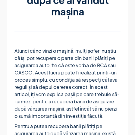
după ce ai vândut
mașina
Atunci când vinzi o mașină, mulți șoferi nu știu
că își pot recupera o parte din banii plătiți pe
asigurarea auto, fie că este vorba de RCA sau
CASCO. Acest lucru poate fi realizat printr-un
proces simplu, cu condiția să respecți câteva
reguli și să depui cererea corect. În acest
articol, îți vom explica pașii pe care trebuie să-
i urmezi pentru a recupera banii de asigurare
după vânzarea mașinii, astfel încât să nu pierzi
o sumă importantă din investiția făcută.
Pentru a putea recupera banii plătiți pe
asigurarea auto după vânzarea mașinii, există