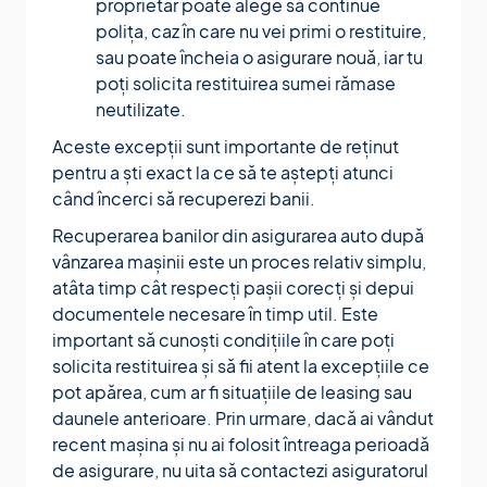
proprietar poate alege să continue
polița, caz în care nu vei primi o restituire,
sau poate încheia o asigurare nouă, iar tu
poți solicita restituirea sumei rămase
neutilizate.
Aceste excepții sunt importante de reținut
pentru a ști exact la ce să te aștepți atunci
când încerci să recuperezi banii.
Recuperarea banilor din asigurarea auto după
vânzarea mașinii este un proces relativ simplu,
atâta timp cât respecți pașii corecți și depui
documentele necesare în timp util. Este
important să cunoști condițiile în care poți
solicita restituirea și să fii atent la excepțiile ce
pot apărea, cum ar fi situațiile de leasing sau
daunele anterioare. Prin urmare, dacă ai vândut
recent mașina și nu ai folosit întreaga perioadă
de asigurare, nu uita să contactezi asiguratorul