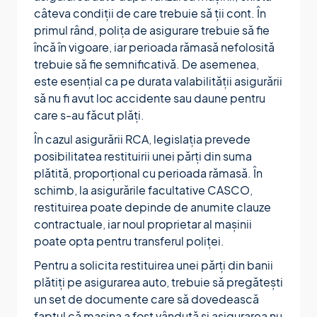
câteva condiții de care trebuie să ții cont. În
primul rând, polița de asigurare trebuie să fie
încă în vigoare, iar perioada rămasă nefolosită
trebuie să fie semnificativă. De asemenea,
este esențial ca pe durata valabilității asigurării
să nu fi avut loc accidente sau daune pentru
care s-au făcut plăți.
În cazul asigurării RCA, legislația prevede
posibilitatea restituirii unei părți din suma
plătită, proporțional cu perioada rămasă. În
schimb, la asigurările facultative CASCO,
restituirea poate depinde de anumite clauze
contractuale, iar noul proprietar al mașinii
poate opta pentru transferul poliței.
Pentru a solicita restituirea unei părți din banii
plătiți pe asigurarea auto, trebuie să pregătești
un set de documente care să dovedească
faptul că mașina a fost vândută și asigurarea nu