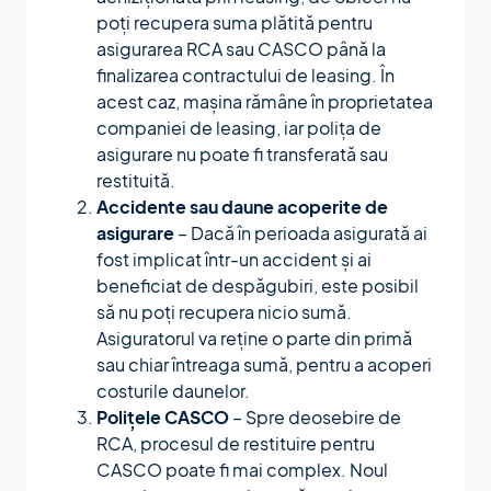
poți recupera suma plătită pentru
asigurarea RCA sau CASCO până la
finalizarea contractului de leasing. În
acest caz, mașina rămâne în proprietatea
companiei de leasing, iar polița de
asigurare nu poate fi transferată sau
restituită.
Accidente sau daune acoperite de
asigurare
– Dacă în perioada asigurată ai
fost implicat într-un accident și ai
beneficiat de despăgubiri, este posibil
să nu poți recupera nicio sumă.
Asiguratorul va reține o parte din primă
sau chiar întreaga sumă, pentru a acoperi
costurile daunelor.
Polițele CASCO
– Spre deosebire de
RCA, procesul de restituire pentru
CASCO poate fi mai complex. Noul