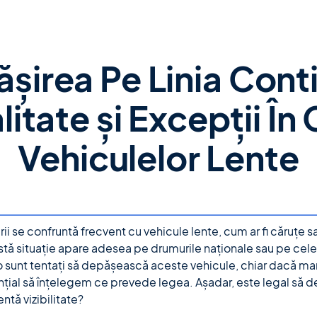
șirea Pe Linia Cont
litate și Excepții În 
Vehiculelor Lente
erii se confruntă frecvent cu vehicule lente, cum ar fi căruțe 
ă situație apare adesea pe drumurile naționale sau pe cele d
 sunt tentați să depășească aceste vehicule, chiar dacă marc
țial să înțelegem ce prevede legea. Așadar, este legal să de
entă vizibilitate?