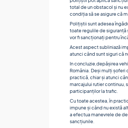
polițiștii pot aplica sancți
total de un obstacol și nu ex
condiția să se asigure că m
Polițiștii sunt adesea îngăd
toate regulile de siguranță
vor fi sancționați pentru în
Acest aspect subliniază impo
atunci când sunt siguri că nu
In concluzie,depășirea vehi
România. Deși mulți șoferi 
practică, chiar și atunci cân
marcajului rutier continuu, 
participanților la trafic.
Cu toate acestea, în practică
impune și când nu există alt
a efectua manevrele de depă
sancțiunile.