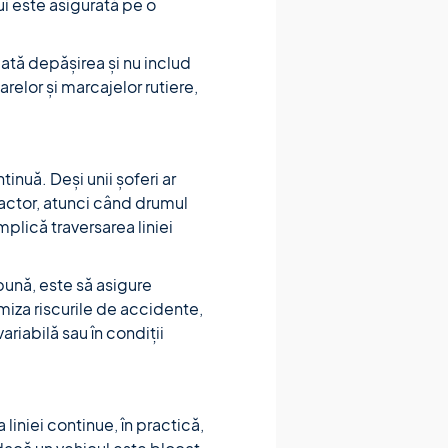
i este asigurată pe o
uată depășirea și nu includ
relor și marcajelor rutiere,
inuă. Deși unii șoferi ar
ractor, atunci când drumul
plică traversarea liniei
 bună, este să asigure
imiza riscurile de accidente,
ariabilă sau în condiții
iniei continue, în practică,