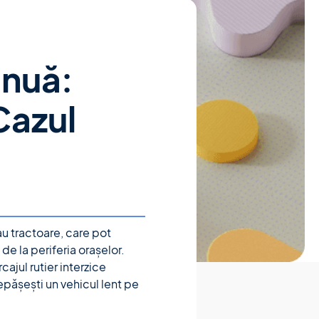
inuă:
Cazul
sau tractoare, care pot
e la periferia orașelor.
ajul rutier interzice
pășești un vehicul lent pe