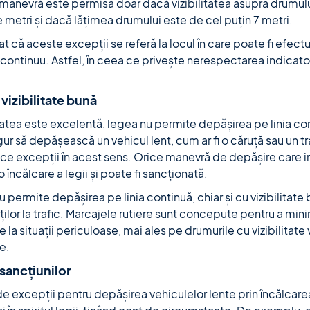
manevră este permisă doar dacă vizibilitatea asupra drumulu
metri și dacă lățimea drumului este de cel puțin 7 metri.
 că aceste excepții se referă la locul în care poate fi efect
 continuu. Astfel, în ceea ce privește nerespectarea indicatoa
 vizibilitate bună
itatea este excelentă, legea nu permite depășirea pe linia cont
ur să depășească un vehicul lent, cum ar fi o căruță sau un t
face excepții în acest sens. Orice manevră de depășire care im
încălcare a legii și poate fi sancționată.
 permite depășirea pe linia continuă, chiar și cu vizibilitate
ților la trafic. Marcajele rutiere sunt concepute pentru a min
 la situații periculoase, mai ales pe drumurile cu vizibilitate v
e.
 sancțiunilor
 excepții pentru depășirea vehiculelor lente prin încălcarea l