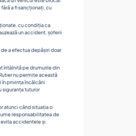
 dacă un vehicul este blocat
fără a fi sancționați, cu
aționate, cu condiția ca
auzează un accident, șoferii
i de a efectua depășiri doar
 întâlnită pe drumurile din
 Rutier nu permite această
în privința încălcării
u siguranța tuturor
or atunci când situația o
 asume responsabilitatea de
 evita accidentele și