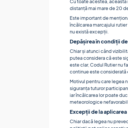
Cu toate acestea, această 
distanță mai mare de 20 de 
Este important de menționat
încălcarea marcajului rutier
nu există excepții.
Depășirea în condiții de
Chiar și atunci când vizibil
putea considera că este sig
este clar, Codul Rutier nu 
continue este considerată o 
Motivul pentru care legea nu
siguranța tuturor participan
iar încălcarea lor poate duce
meteorologice nefavorabil
Excepții de la aplicarea
Chiar dacă legea nu prevede