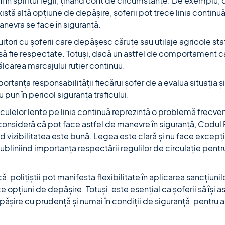
uni în spiritul legii, ținând cont de circumstanțe. De exemplu,
istă altă opțiune de depășire, șoferii pot trece linia continuă 
anevra se face în siguranță.
uitori cu șoferii care depășesc căruțe sau utilaje agricole st
 să fie respectate. Totuși, dacă un astfel de comportament c
călcarea marcajului rutier continuu.
rtanța responsabilității fiecărui șofer de a evalua situația ș
 pun în pericol siguranța traficului.
culelor lente pe linia continuă reprezintă o problemă frecvent
consideră că pot face astfel de manevre în siguranță, Codul
d vizibilitatea este bună. Legea este clară și nu face excepții 
subliniind importanța respectării regulilor de circulație pentr
, polițiștii pot manifesta flexibilitate în aplicarea sancțiunil
e opțiuni de depășire. Totuși, este esențial ca șoferii să își
șire cu prudență și numai în condiții de siguranță, pentru a