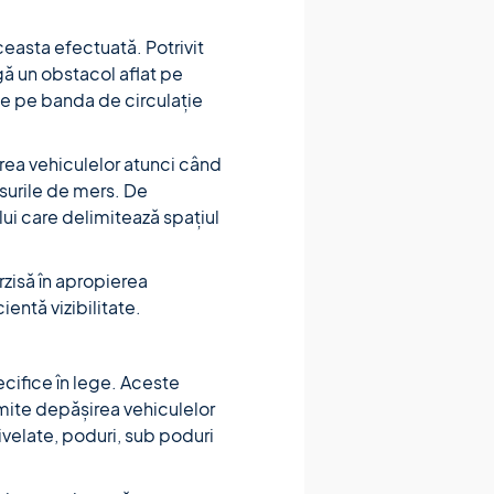
easta efectuată. Potrivit
gă un obstacol aflat pe
de pe banda de circulație
irea vehiculelor atunci când
nsurile de mers. De
ui care delimitează spațiul
rzisă în apropierea
ientă vizibilitate.
ecifice în lege. Aceste
mite depășirea vehiculelor
ivelate, poduri, sub poduri