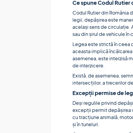
Ce spune Codul Rutier 
Codul Rutier din România de
legii, depășirea este manevr
același sens de circulație.
sau din șirul de vehicule în 
Legea este strictă în ceea 
aceasta implică încălcarea 
asemenea, este interzisă ma
de interzicere.
Există, de asemenea, semne 
intersecțiilor, a trecerilor d
Excepții permise de le
Deși regulile privind depăși
excepții permit depășirea 
cu tracțiune animală, motoc
și în tuneluri.