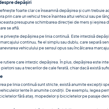
despre depășiri
finește foarte clar ce înseamnă depășirea și cum trebuie ac
a prin care un vehicul trece înaintea altui vehicul sau pe lân
 Aceasta presupune schimbarea direcției de mers și ieșirea 
care se află.
ce privește depășirea pe linia continuă. Este interzisă depăș
marcajului continuu, fie el simplu sau dublu, care separă se
nevrarea vehiculului pe sensul opus sau încălcarea marcajul
rutiere care interzic depășirea. În plus, depășirea este inte
e pietoni sau a trecerilor de cale ferată, chiar dacă există sufic
ge
rea pe linia continuă sunt stricte, există anumite excepții sp
vehiculelor lente în anumite condiții. De exemplu, legea per
icletelor fără ataș, mopedelor și bicicletelor pe pasaje den