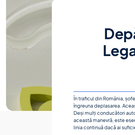
Depă
Lega
În traficul din România, șof
îngreuna deplasarea. Aceast
Deși mulți conducători auto
această manevră, este esen
linia continuă dacă ai sufici